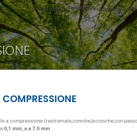
Tipologie
Chi Siamo
Produzione & Mate
SIONE
A COMPRESSIONE
e a compressione (rastremate,coniche,biconiche,con passo v
da
0,1 mm, a a 7.0 mm