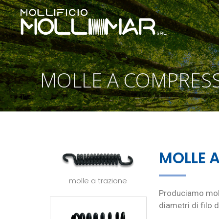
MOLLE A COMPRES
MOLLE 
molle a trazione
Produciamo moll
diametri di filo 